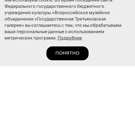
Мы используем cookie. Во время посещения сайта
Майя Токарева и компания «Газметаллпроект»
Федерального государственного бюджетного
Поддержка проекта
учреждения культуры «Всероссийское музейное
Майя Токарева, Благотворительный фонд «Доброта Севера» и
объединение «Государственная Третьяковская
компания «Северсталь»
галерея» вы соглашаетесь с тем, что мы обрабатываем
О ПРОЕКТЕ
ваши персональные данные с использованием
метрических программ.
Подробнее
Редакция
Авторы
ПОНЯТНО
ПОЛЬЗОВАТЕЛЯМ
Правила использования сайта
Возврат билета
Договор-оферта
Личный кабинет
ТРЕТЬЯКОВСКАЯ ГАЛЕРЕЯ