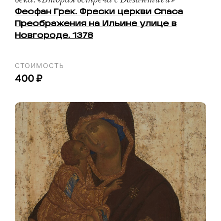
Феофан Грек. Фрески церкви Спаса
Преображения на Ильине улице в
Новгороде. 1378
СТОИМОСТЬ
400 ₽