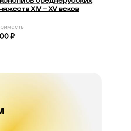
конопись среднерусских
няжеств XIV – XV веков
ТОИМОСТЬ
00 ₽
м