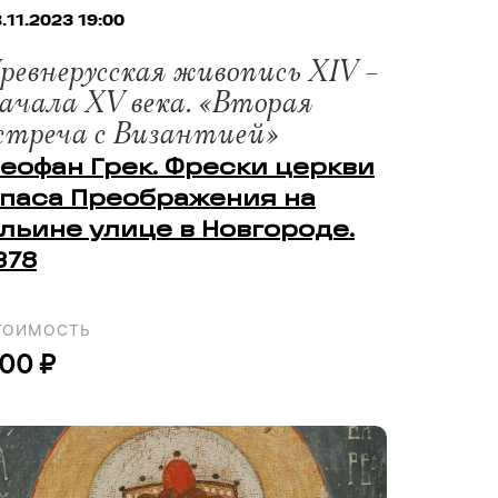
.11.2023 19:00
ревнерусская живопись XIV –
ачала XV века. «Вторая
стреча с Византией»
еофан Грек. Фрески церкви
паса Преображения на
льине улице в Новгороде.
378
ТОИМОСТЬ
00 ₽