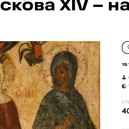
кова XIV – н
19.
СТ
4