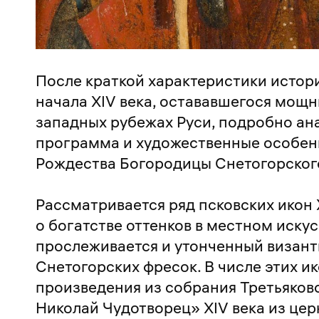
После краткой характеристики истор
начала XIV века, остававшегося мощ
западных рубежах Руси, подробно ан
программа и художественные особен
Рождества Богородицы Снетогорского
Рассматривается ряд псковских икон
о богатстве оттенков в местном искус
прослеживается и утонченный визант
Снетогорских фресок. В числе этих и
произведения из собрания Третьяковс
Николай Чудотворец» XIV века из цер