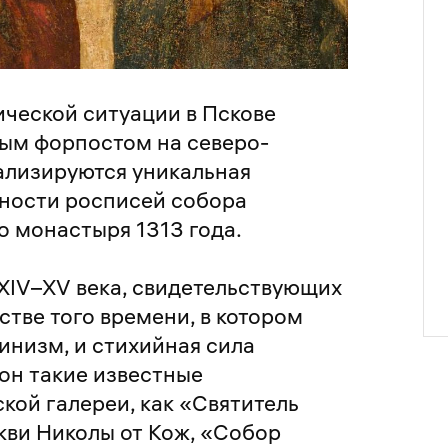
ической ситуации в Пскове
ным форпостом на северо-
ализируются уникальная
ности росписей собора
 монастыря 1313 года.
 XIV–XV века, свидетельствующих
стве того времени, в котором
инизм, и стихийная сила
кон такие известные
кой галереи, как «Святитель
кви Николы от Кож, «Собор