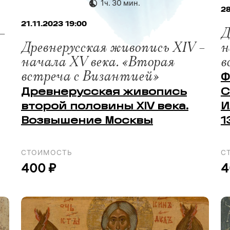
1ч. 30 мин.
28
21.11.2023 19:00
–
Д
Древнерусская живопись XIV –
н
начала XV века. «Вторая
в
встреча с Византией»
Ф
Древнерусская живопись
С
второй половины XIV века.
И
Возвышение Москвы
1
СТОИМОСТЬ
С
400 ₽
4