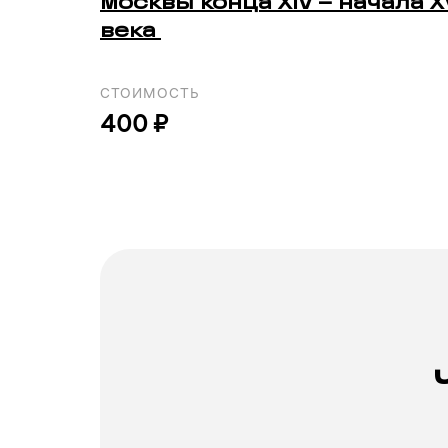
Москвы конца XIV – начала X
века
СТОИМОСТЬ
400 ₽