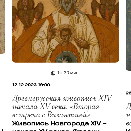
1ч. 30 мин.
12.12.2023 19:00
26
–
Древнерусская живопись XIV –
начала XV века. «Вторая
Д
встреча с Византией»
н
в
Живопись Новгорода XIV –