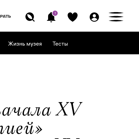
1
ГРАТЬ
Жизнь музея
Тесты
начала XV
тией»