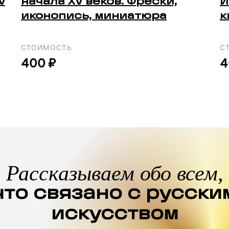
V
начала XV веков. Фрески,
И
иконопись, миниатюра
к
СТОИМОСТЬ
С
400 ₽
4
Рассказываем обо всем,
что связано с русски
искусством